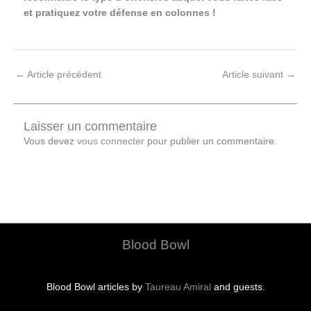
et pratiquez votre défense en colonnes !
←
Article précédent
Article suivant
→
Laisser un commentaire
Vous devez
vous connecter
pour publier un commentaire.
Blood Bowl
Blood Bowl articles by
Taureau Amiral
and guests.