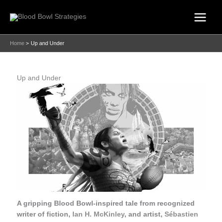
Skip
to
content
Home
Up and Under
Up and Under
A gripping Blood Bowl-inspired tale from recognized
writer of fiction,
Ian H. McKinley
, and artist,
Sébastien