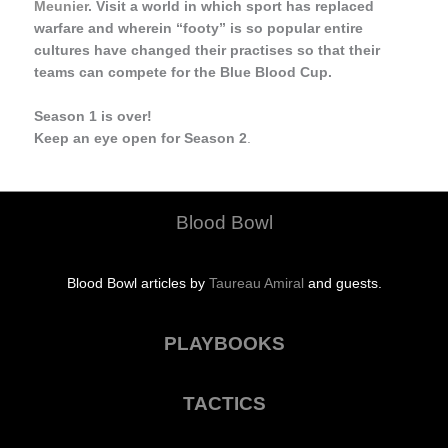
Meunier
. Visit a world in which sport has replaced
warfare and wherein “footy” is so popular entire
cultures have changed their practises so that their
teams can compete for the Blue Blood Cup.
Season 1 is over!
Keep an eye open for Season 2
.
Blood Bowl
Blood Bowl articles by
Taureau Amiral
and guests.
PLAYBOOKS
TACTICS