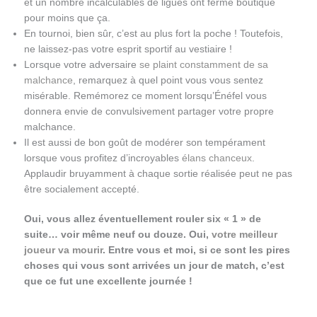
et un nombre incalculables de ligues ont fermé boutique
pour moins que ça.
En tournoi, bien sûr, c’est au plus fort la poche ! Toutefois,
ne laissez-pas votre esprit sportif au vestiaire !
Lorsque votre adversaire
se plaint constamment de sa
malchance
, remarquez à quel point vous vous sentez
misérable. Remémorez ce moment lorsqu’Énéfel vous
donnera envie de convulsivement partager votre propre
malchance.
Il est aussi de bon goût de modérer son tempérament
lorsque vous profitez d’incroyables
élans chanceux
.
Applaudir bruyamment à chaque sortie réalisée peut ne pas
être socialement accepté.
Oui, vous allez éventuellement rouler six « 1 » de
suite… voir même neuf ou douze. Oui,
votre meilleur
joueur va mourir
. Entre vous et moi, si ce sont les pires
choses qui vous sont arrivées un jour de match, c’est
que ce fut une excellente journée !