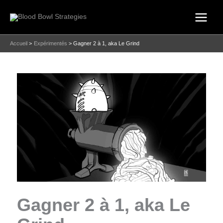
Aller
au
contenu
Accueil
Expérimentés
Gagner 2 à 1, aka Le Grind
Gagner 2 à 1, aka Le