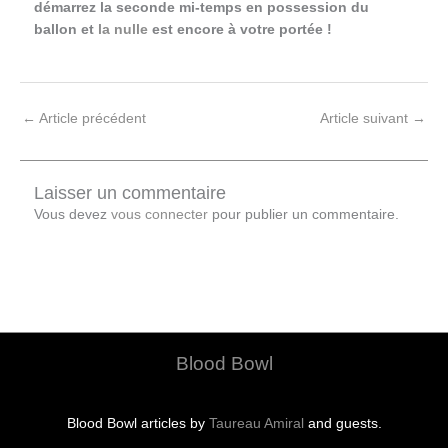
démarrez la seconde mi-temps en possession du
ballon et
la nulle
est encore à votre portée !
←
Article précédent
Article suivant
→
Laisser un commentaire
Vous devez
vous connecter
pour publier un commentaire.
Blood Bowl
Blood Bowl articles by
Taureau Amiral
and guests.