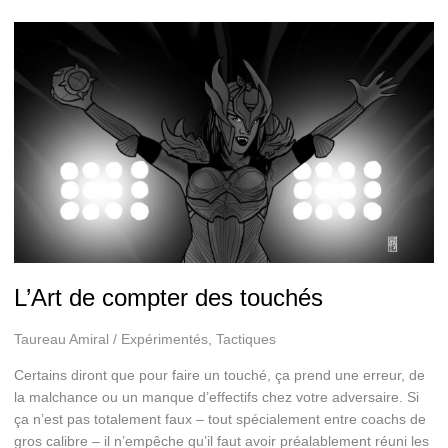
de
bûcherons
L’Art de compter des touchés
Taureau Amiral
/
Expérimentés
,
Tactiques
Certains diront que pour faire un touché, ça prend une erreur, de
la malchance ou un manque d’effectifs chez votre adversaire. Si
ça n’est pas totalement faux – tout spécialement entre coachs de
gros calibre – il n’empêche qu’il faut avoir préalablement réuni les