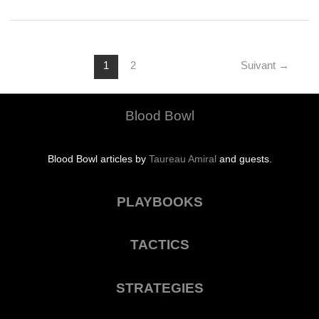
ballon…
et
son
porteur
1
2
Suivant
→
Blood Bowl
Blood Bowl articles by
Taureau Amiral
and guests.
PLAYBOOKS
TACTICS
STRATEGIES