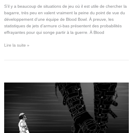
S’il y a beaucoup de situations de jeu où il est utile de chercher la
bagarre, très peu en valent vraiment la peine du point de vue du
développement d’une équipe de Blood Bowl. À preuve, les
statistiques de jets d’armure ci-bas présentent des probabilités
effrayantes pour qui songe partir à la guerre. À Blood
Tables
Lire la suite »
des
jets
d’armure
et
des
blessures
du
blood
bowl