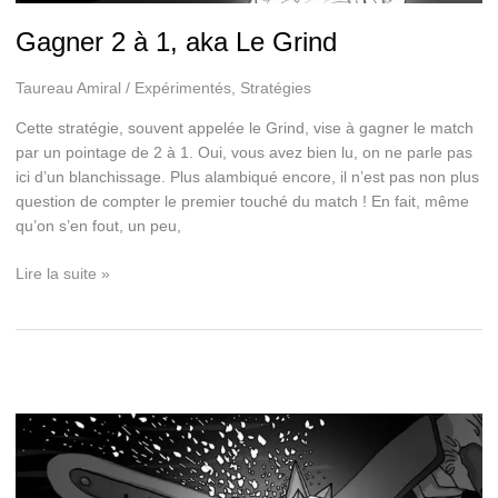
Gagner 2 à 1, aka Le Grind
Taureau Amiral
/
Expérimentés
,
Stratégies
Cette stratégie, souvent appelée le Grind, vise à gagner le match
par un pointage de 2 à 1. Oui, vous avez bien lu, on ne parle pas
ici d’un blanchissage. Plus alambiqué encore, il n’est pas non plus
question de compter le premier touché du match ! En fait, même
qu’on s’en fout, un peu,
Gagner
Lire la suite »
2
à
1,
aka
Le
Grind