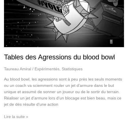
Tables des Agressions du blood bowl
Taureau Amiral
/
Expérimentés
,
Statistiques
Au blood bowl, les agressions sont à peu près les seuls moments
ou un coach va sciemment rouler un jet d’armure dans le but
unique et assumé de sonner un joueur ou de le sortir du terrain.
Réaliser un jet d’armure lors d’un blocage est bien beau, mais ce
jet de dés résulte d’une action
Tables
Lire la suite »
des