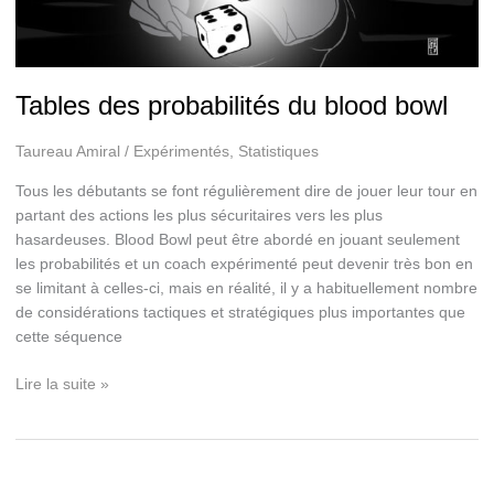
Tables des probabilités du blood bowl
Taureau Amiral
/
Expérimentés
,
Statistiques
Tous les débutants se font régulièrement dire de jouer leur tour en
partant des actions les plus sécuritaires vers les plus
hasardeuses. Blood Bowl peut être abordé en jouant seulement
les probabilités et un coach expérimenté peut devenir très bon en
se limitant à celles-ci, mais en réalité, il y a habituellement nombre
de considérations tactiques et stratégiques plus importantes que
cette séquence
Tables
Lire la suite »
des
probabilités
du
blood