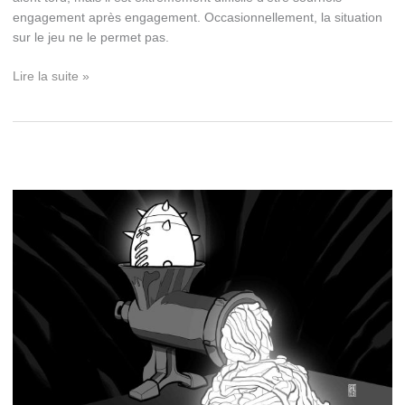
engagement après engagement. Occasionnellement, la situation
sur le jeu ne le permet pas.
Les
Lire la suite »
Sournoiseries
à
Blood
Bowl