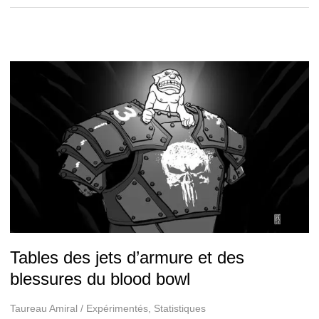
Agressions
du
blood
bowl
Tables des jets d’armure et des
blessures du blood bowl
Taureau Amiral
/
Expérimentés
,
Statistiques