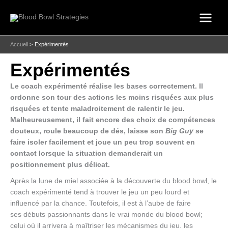
Aller
au
contenu
Accueil
Expérimentés
Expérimentés
Le coach expérimenté réalise les bases correctement. Il
ordonne son tour des actions les moins risquées aux plus
risquées et tente maladroitement de ralentir le jeu.
Malheureusement, il fait encore des choix de compétences
douteux, roule beaucoup de dés, laisse son
Big Guy
se
faire isoler facilement et joue un peu trop souvent en
contact lorsque la situation demanderait un
positionnement plus délicat.
Après la lune de miel associée à la découverte du blood bowl, le
coach expérimenté tend à trouver le jeu un peu lourd et
influencé par la chance. Toutefois, il est à l’aube de faire
ses débuts passionnants dans le vrai monde du blood bowl;
celui où il arrivera à maîtriser les mécanismes du jeu, les