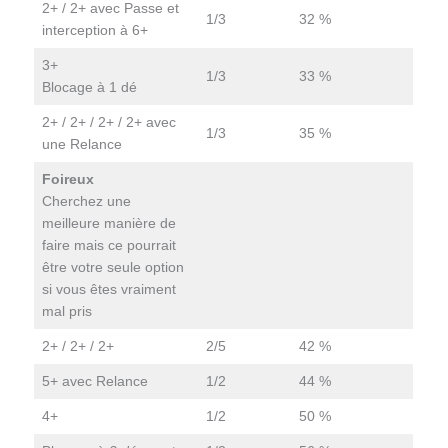
2+ / 2+ avec Passe et
1/3
32 %
interception à 6+
3+
1/3
33 %
Blocage à 1 dé
2+ / 2+ / 2+ / 2+ avec
1/3
35 %
une Relance
Foireux
Cherchez une
meilleure manière de
faire mais ce pourrait
être votre seule option
si vous êtes vraiment
mal pris
2+ / 2+ / 2+
2/5
42 %
5+ avec Relance
1/2
44 %
4+
1/2
50 %