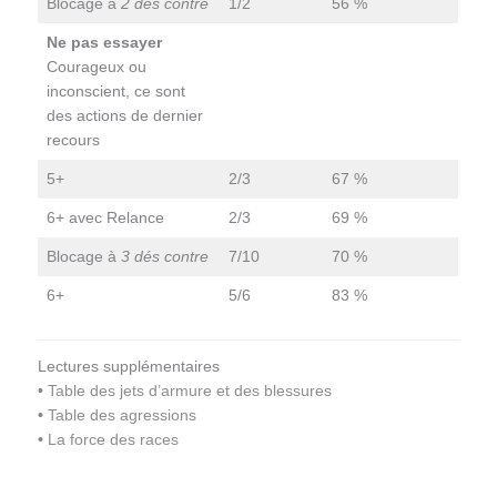
Blocage à
2 dés contre
1/2
56 %
Ne pas essayer
Courageux ou
inconscient, ce sont
des actions de dernier
recours
5+
2/3
67 %
6+ avec Relance
2/3
69 %
Blocage à
3 dés contre
7/10
70 %
6+
5/6
83 %
Lectures supplémentaires
•
Table des jets d’armure et des blessures
•
Table des agressions
•
La force des races