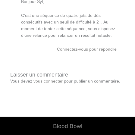
Bonjour Syl,
C’est une séquence de quatre jets de dés
consécutifs avec un seuil de difficulté à 2+. Au
moment de tenter cette séquence, vous disposez
d’une relance pour relancer un résultat néfaste.
Connectez-vous pour répondre
Laisser un commentaire
Vous devez
vous connecter
pour publier un commentaire.
Blood Bowl