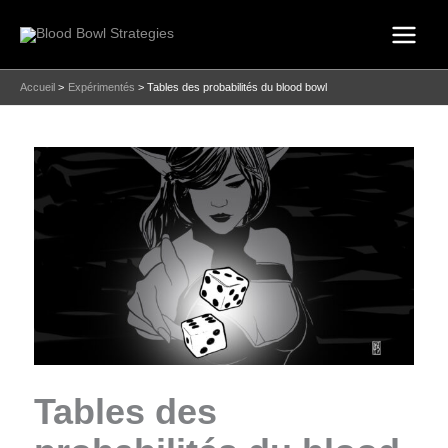
Aller
au
contenu
Accueil
Expérimentés
Tables des probabilités du blood bowl
Tables des