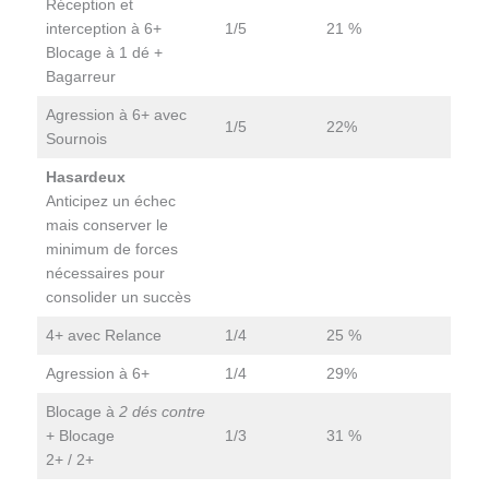
Réception et
interception à 6+
1/5
21 %
Blocage à 1 dé +
Bagarreur
Agression à 6+ avec
1/5
22%
Sournois
Hasardeux
Anticipez un échec
mais conserver le
minimum de forces
nécessaires pour
consolider un succès
4+ avec Relance
1/4
25 %
Agression à 6+
1/4
29%
Blocage à
2 dés contre
+ Blocage
1/3
31 %
2+ / 2+