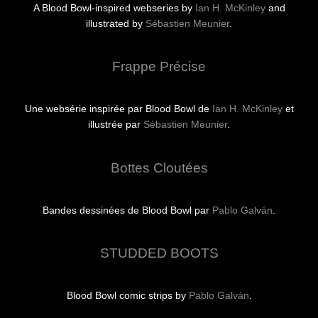
A Blood Bowl-inspired webseries by
Ian H. McKinley
and
illustrated by
Sébastien Meunier
.
Frappe Précise
Une websérie inspirée par Blood Bowl de
Ian H. McKinley
et
illustrée par
Sébastien Meunier
.
Bottes Cloutées
Bandes dessinées de Blood Bowl par
Pablo Galván
.
STUDDED BOOTS
Blood Bowl comic strips by
Pablo Galván
.