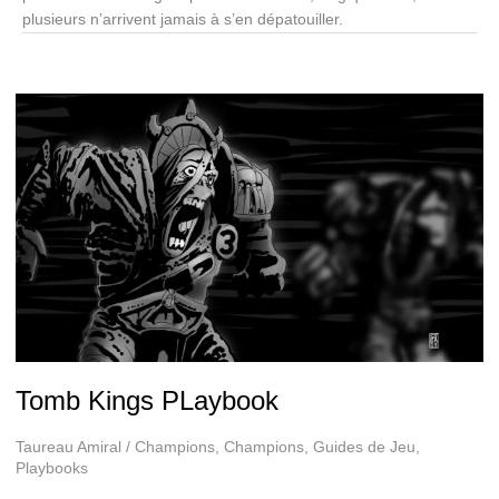
plusieurs n’arrivent jamais à s’en dépatouiller.
Tomb Kings PLaybook
Taureau Amiral
/
Champions
,
Champions
,
Guides de Jeu
,
Playbooks