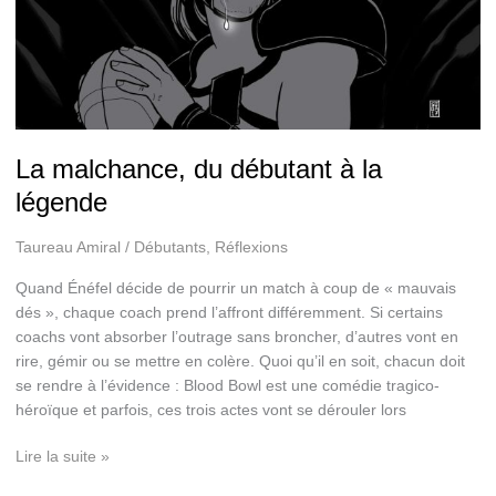
La malchance, du débutant à la
légende
Taureau Amiral
/
Débutants
,
Réflexions
Quand Énéfel décide de pourrir un match à coup de « mauvais
dés », chaque coach prend l’affront différemment. Si certains
coachs vont absorber l’outrage sans broncher, d’autres vont en
rire, gémir ou se mettre en colère. Quoi qu’il en soit, chacun doit
se rendre à l’évidence : Blood Bowl est une comédie tragico-
héroïque et parfois, ces trois actes vont se dérouler lors
La
Lire la suite »
malchance,