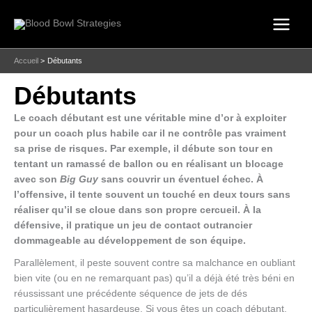
Aller
au
contenu
Accueil
Débutants
Débutants
Le coach débutant est une véritable mine d’or à exploiter
pour un coach plus habile car il ne contrôle pas vraiment
sa prise de risques. Par exemple, il débute son tour en
tentant un ramassé de ballon ou en réalisant un blocage
avec son
Big Guy
sans couvrir un éventuel échec. À
l’offensive, il tente souvent un touché en deux tours sans
réaliser qu’il se cloue dans son propre cercueil. À la
défensive, il pratique un jeu de contact outrancier
dommageable au développement de son équipe.
Parallèlement, il peste souvent contre sa malchance en oubliant
bien vite (ou en ne remarquant pas) qu’il a déjà été très béni en
réussissant une précédente séquence de jets de dés
particulièrement hasardeuse. Si vous êtes un coach débutant,