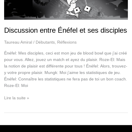
Discussion entre Énéfel et ses disciples
Taureau Amiral
/
Débutants
,
Réflexions
Énéfel: Mes disciples, ceci est mon jeu de blood bowl que j’ai créé
pour vous. Allez, jouez un match et ayez du plaisir. Roze-El: Mais
la notion de plaisir est différente pour tous ! Énéfel: Alors, trouvez-
y votre propre plaisir. Mungk: Moi j’aime les statistiques de jeu.
Énéfel: Connaître les statistiques ne fera pas de toi un bon coach.
Roze-El: Moi
Discussion
Lire la suite »
entre
Énéfel
et
ses
disciples