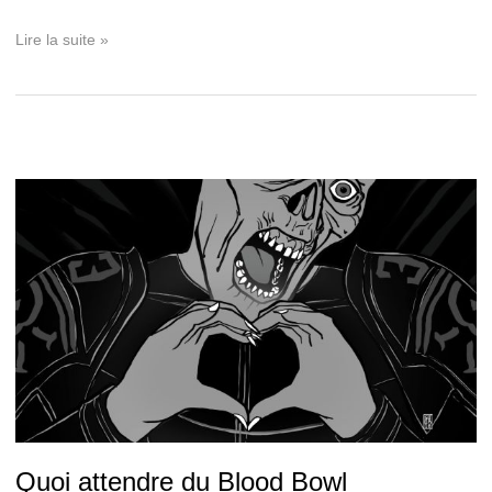
Les
Lire la suite »
règles
d’or
du
Blood
Bowl
Quoi attendre du Blood Bowl