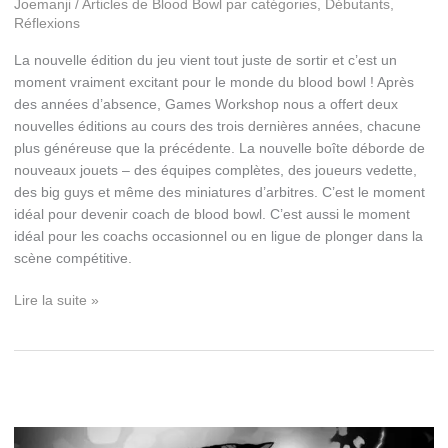
Joemanji
/
Articles de Blood Bowl par catégories
,
Débutants
,
Réflexions
La nouvelle édition du jeu vient tout juste de sortir et c’est un
moment vraiment excitant pour le monde du blood bowl ! Après
des années d’absence, Games Workshop nous a offert deux
nouvelles éditions au cours des trois dernières années, chacune
plus généreuse que la précédente. La nouvelle boîte déborde de
nouveaux jouets – des équipes complètes, des joueurs vedette,
des big guys et même des miniatures d’arbitres. C’est le moment
idéal pour devenir coach de blood bowl. C’est aussi le moment
idéal pour les coachs occasionnel ou en ligue de plonger dans la
scène compétitive.
Une
Lire la suite »
introduction
aux
compétitions
de
Blood
Bowl