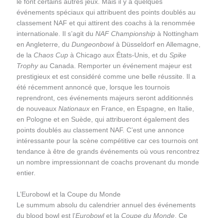
le font certains autres jeux. Mais il y a quelques
événements spéciaux qui attribuent des points doublés au
classement NAF et qui attirent des coachs à la renommée
internationale. Il s’agit du
NAF Championship
à Nottingham
en Angleterre, du
Dungeonbowl
à Düsseldorf en Allemagne,
de la
Chaos Cup
à Chicago aux États-Unis, et du
Spike
Trophy
au Canada. Remporter un événement majeur est
prestigieux et est considéré comme une belle réussite. Il a
été récemment annoncé que, lorsque les tournois
reprendront, ces événements majeurs seront additionnés
de nouveaux
Nationaux
en France, en Espagne, en Italie,
en Pologne et en Suède, qui attribueront également des
points doublés au classement NAF. C’est une annonce
intéressante pour la scène compétitive car ces tournois ont
tendance à être de grands événements où vous rencontrez
un nombre impressionnant de coachs provenant du monde
entier.
L’Eurobowl et la Coupe du Monde
Le summum absolu du calendrier annuel des événements
du blood bowl est l’
Eurobowl
et la
Coupe du Monde
. Ce