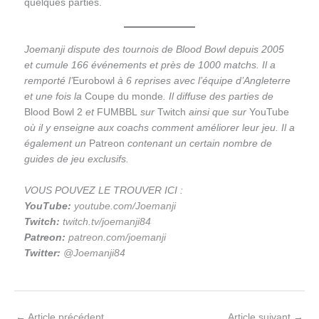
quelques parties.
Joemanji dispute des tournois de Blood Bowl depuis 2005
et cumule 166 événements et près de 1000 matchs. Il a
remporté l’
Eurobowl
à 6 reprises avec l’équipe d’Angleterre
et une fois la
Coupe du monde
. Il diffuse des parties de
Blood Bowl 2
et
FUMBBL
sur
Twitch
ainsi que sur
YouTube
où il y enseigne aux coachs comment améliorer leur jeu. Il a
également un
Patreon
contenant un certain nombre de
guides de jeu exclusifs.
VOUS POUVEZ LE TROUVER ICI :
YouTube:
youtube.com/Joemanji
Twitch:
twitch.tv/joemanji84
Patreon:
patreon.com/joemanji
Twitter:
@Joemanji84
←
Article précédent
Article suivant
→