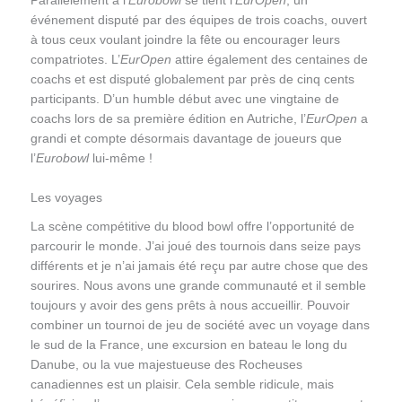
Parallèlement à l’
Eurobowl
se tient l’
EurOpen
, un
événement disputé par des équipes de trois coachs, ouvert
à tous ceux voulant joindre la fête ou encourager leurs
compatriotes. L’
EurOpen
attire également des centaines de
coachs et est disputé globalement par près de cinq cents
participants. D’un humble début avec une vingtaine de
coachs lors de sa première édition en Autriche, l’
EurOpen
a
grandi et compte désormais davantage de joueurs que
l’
Eurobowl
lui-même !
Les voyages
La scène compétitive du blood bowl offre l’opportunité de
parcourir le monde. J’ai joué des tournois dans seize pays
différents et je n’ai jamais été reçu par autre chose que des
sourires. Nous avons une grande communauté et il semble
toujours y avoir des gens prêts à nous accueillir. Pouvoir
combiner un tournoi de jeu de société avec un voyage dans
le sud de la France, une excursion en bateau le long du
Danube, ou la vue majestueuse des Rocheuses
canadiennes est un plaisir. Cela semble ridicule, mais