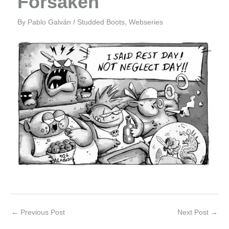
Forsaken
By
Pablo Galván
/
Studded Boots
,
Webseries
←
Previous Post
Next Post
→