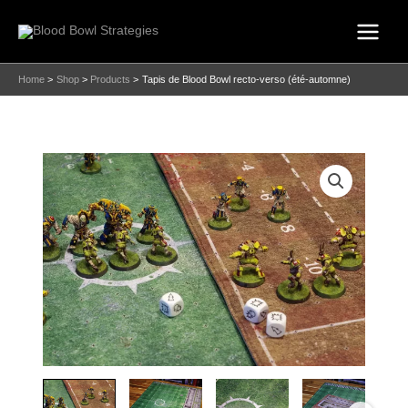
Skip
to
content
Home
Shop
Products
Tapis de Blood Bowl recto-verso (été-automne)