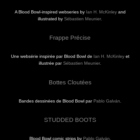
A Blood Bowl-inspired webseries by
Ian H. McKinley
and
illustrated by
Sébastien Meunier
.
Frappe Précise
Une websérie inspirée par Blood Bowl de
Ian H. McKinley
et
illustrée par
Sébastien Meunier
.
Bottes Cloutées
Bandes dessinées de Blood Bowl par
Pablo Galván
.
STUDDED BOOTS
Blood Bowl comic strips by
Pablo Galván
.