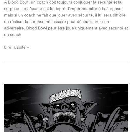
À Blood Bowl, un coach doit toujours conjuguer la sécurité et la
surprise. La sécurité est le degré d’imperméabilité à la surprise
mais si un coach ne fait que jouer avec sécurité, il lui sera difficile
de réaliser la surprise nécessaire pour déséquilibrer son
adversaire. Blood Bowl peut être joué uniquement avec sécurité et
un coach
Sécurité
Lire la suite »
et
surprise