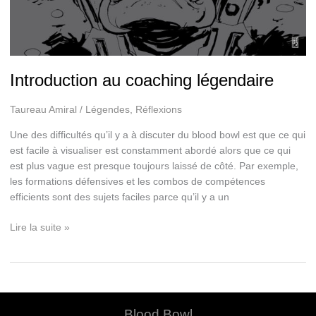
Introduction au coaching légendaire
Taureau Amiral
/
Légendes
,
Réflexions
Une des difficultés qu’il y a à discuter du blood bowl est que ce qui
est facile à visualiser est constamment abordé alors que ce qui
est plus vague est presque toujours laissé de côté. Par exemple,
les formations défensives et les combos de compétences
efficients sont des sujets faciles parce qu’il y a un
Introduction
Lire la suite »
au
coaching
légendaire
Blood Bowl