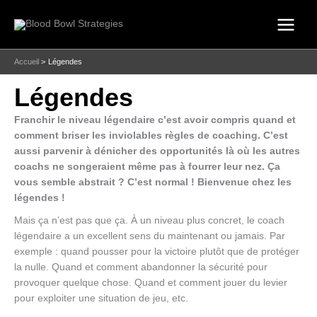
Aller
au
contenu
Accueil
Légendes
Légendes
Franchir le niveau légendaire c’est avoir compris quand et
comment briser les inviolables règles de coaching. C’est
aussi parvenir à dénicher des opportunités là où les autres
coachs ne songeraient même pas à fourrer leur nez. Ça
vous semble abstrait ? C’est normal ! Bienvenue chez les
légendes !
Mais ça n’est pas que ça. À un niveau plus concret, le coach
légendaire a un excellent sens du maintenant ou jamais. Par
exemple : quand pousser pour la victoire plutôt que de protéger
la nulle. Quand et comment abandonner la sécurité pour
provoquer quelque chose. Quand et comment jouer du levier
pour exploiter une situation de jeu, etc.