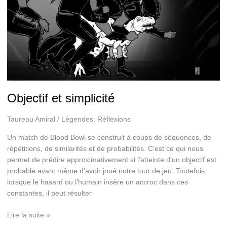
Objectif et simplicité
Taureau Amiral
/
Légendes
,
Réflexions
Un match de Blood Bowl se construit à coups de séquences, de
répétitions, de similarités et de probabilités. C’est ce qui nous
permet de prédire approximativement si l’atteinte d’un objectif est
probable avant même d’avoir joué notre tour de jeu. Toutefois,
lorsque le hasard ou l’humain insère un accroc dans ces
constantes, il peut résulter
Objectif
Lire la suite »
et