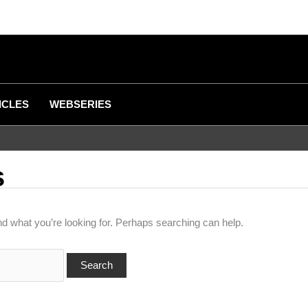
ICLES
WEBSERIES
s
nd what you’re looking for. Perhaps searching can help.