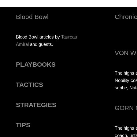
Blood Bowl
Chronic
Blood Bowl articles by
Taureau
Amiral
and guests.
VON W
PLAYBOOKS
The highs a
Nobility co
TACTICS
scribe, Nat
STRATEGIES
GORN 
TIPS
The highs 
coach, unfa