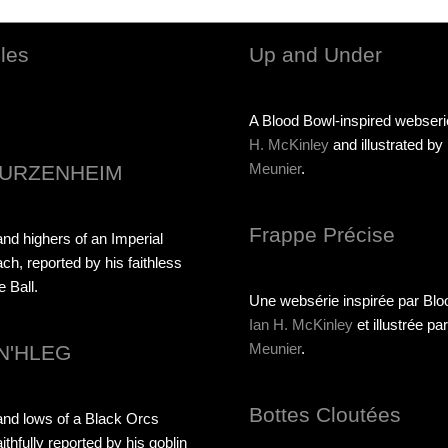
les
Up and Under
A Blood Bowl-inspired webser
H. McKinley
and illustrated by
Meunier
.
URZENHEIM
Frappe Précise
nd highers of an Imperial
ach, reported by his faithless
e Ball.
Une websérie inspirée par Blo
Ian H. McKinley
et illustrée pa
Meunier
.
N'HLEG
Bottes Cloutées
and lows of a Black Orcs
ithfully reported by his goblin