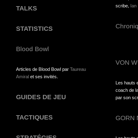
scribe,
Ian
TALKS
Chroni
STATISTICS
Blood Bowl
VON W
Articles de Blood Bowl par
Taureau
Amiral
et ses invités.
Les hauts e
coach de la
GUIDES DE JEU
par son scri
TACTIQUES
GORN 
STRATÉGIES