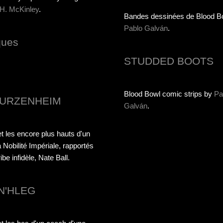
 H. McKinley
.
Bandes dessinées de Blood B
Pablo Galván
.
ques
STUDDED BOOTS
Blood Bowl comic strips by
Pa
URZENHEIM
Galván
.
t les encore plus hauts d'un
 Nobilité Impériale, rapportés
be infidèle, Nate Ball.
N'HLEG