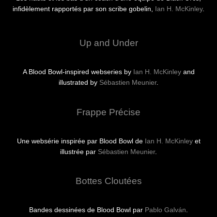
infidèlement rapportés par son scribe gobelin,
Ian H. McKinley
.
Up and Under
A Blood Bowl-inspired webseries by
Ian H. McKinley
and
illustrated by
Sébastien Meunier
.
Frappe Précise
Une websérie inspirée par Blood Bowl de
Ian H. McKinley
et
illustrée par
Sébastien Meunier
.
Bottes Cloutées
Bandes dessinées de Blood Bowl par
Pablo Galván
.